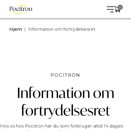
0
Hjem
|
Information om fortrydelsesret
POCITRON
Levering og installation med uplift
Information om
+
ADD
2.375
kr.
fortrydelsesret
Hos os hos Pocitron har du som forbruger altid 14 dages