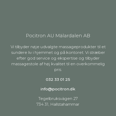
Pocitron AU Mälardalen AB
Vi tilbyder nøje udvalgte massageprodukter til et
sundere liv i hjemmet og på kontoret. Vi stræber
efter god service og ekspertise og tilbyder
massagestole af høj kvalitet til en overkommelig
pris.
032 33 01 25
info@pocitron.dk
Tegelbruksvägen 27
734 31, Hallstahammar