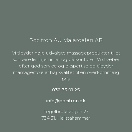
Pocitron AU Mälardalen AB
Vi tilbyder nøje udvalgte massageprodukter til et
sundere liv i hjemmet og på kontoret. Vi stræber
efter god service og ekspertise og tilbyder
massagestole af høj kvalitet til en overkommelig
pris.
032 33 01 25
info@pocitron.dk
Tegelbruksvägen 27
734 31, Hallstahammar