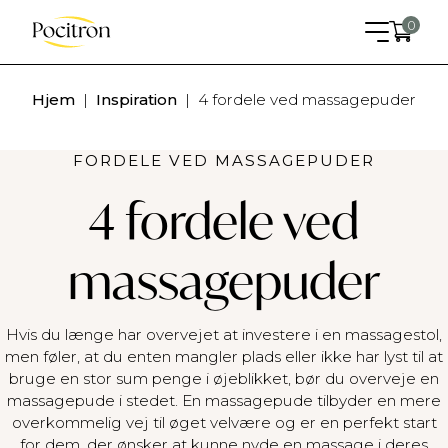
0
Hjem
|
Inspiration
|
4 fordele ved massagepuder
FORDELE VED MASSAGEPUDER
4 fordele ved
massagepuder
Pocitron huen
0
kr.
+
ADD
Hvis du længe har overvejet at investere i en massagestol,
men føler, at du enten mangler plads eller ikke har lyst til at
bruge en stor sum penge i øjeblikket, bør du overveje en
massagepude i stedet. En massagepude tilbyder en mere
overkommelig vej til øget velvære og er en perfekt start
for dem, der ønsker at kunne nyde en massage i deres