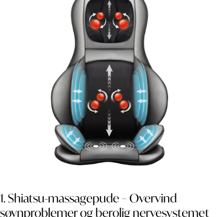
1. Shiatsu-massagepude – Overvind
søvnproblemer og berolig nervesystemet