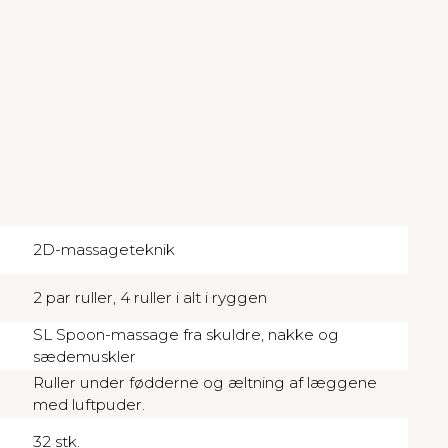
2D-massageteknik
2 par ruller, 4 ruller i alt i ryggen
SL Spoon-massage fra skuldre, nakke og
sædemuskler
Ruller under fødderne og æltning af læggene
med luftpuder.
32 stk.