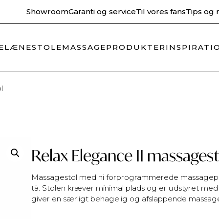
Showroom
Garanti og service
Til vores fans
Tips og 
Fri fragt
Hurtig 
ELÆNESTOLE
MASSAGEPRODUKTER
INSPIRATI
l
Relax Elegance II massagest
Massagestol med ni forprogrammerede massageprog
tå. Stolen kræver minimal plads og er udstyret med
giver en særligt behagelig og afslappende massages