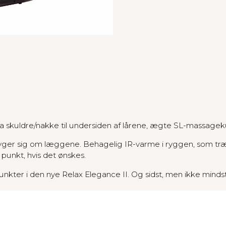
ra skuldre/nakke til undersiden af lårene, ægte SL-massagek
ger sig om læggene. Behagelig IR-varme i ryggen, som træn
unkt, hvis det ønskes.
nkter i den nye Relax Elegance II. Og sidst, men ikke mind