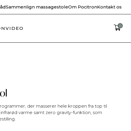
råd
Sammenlign massagestole
Om Pocitron
Kontakt os
levering
Dansk Webshop
0
ON
VIDEO
ol
rammer, der masserer hele kroppen fra top til
 infrarød varme samt zero gravity-funktion, som
tilling.