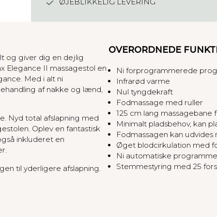
ØJEBLIKKELIG LEVERING
I
I
m
a
s
OVERORDNEDE FUNKT
s
t og giver dig en dejlig
a
x Elegance II massagestol en
Ni forprogrammerede pro
g
nce. Med i alt ni
Infrarød varme
e
ehandling af nakke og lænd,
Nul tyngdekraft
s
Fodmassage med ruller
t
125 cm lang massagebane fra 
e. Nyd total afslapning med
o
Minimalt pladsbehov, kan pl
estolen. Oplev en fantastisk
l
Fodmassagen kan udvides med
gså inkluderet en
a
Øget blodcirkulation med 
r.
n
Ni automatiske programmer
t
Stemmestyring med 25 fors
en til yderligere afslapning.
a
l