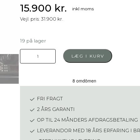
15.900
kr.
inkl moms
Vejl. pris: 31.900 kr.
19 på lager
R
LÆG I KURV
e
l
a
x
E
l
FRI FRAGT
e
g
2 ÅRS GARANTI
a
OP TIL 24 MÅNDERS AFDRAGSBETALING
n
c
LEVERANDOR MED 18 ÅRS ERFARING I 
e