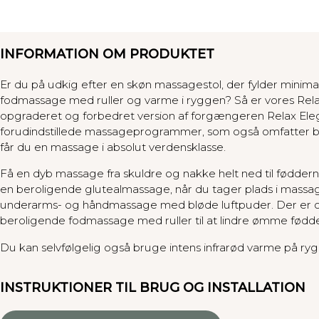
INFORMATION OM PRODUKTET
Er du på udkig efter en skøn massagestol, der fylder minimal
fodmassage med ruller og varme i ryggen? Så er vores Rela
opgraderet og forbedret version af forgængeren Relax Elega
forudindstillede massageprogrammer, som også omfatter b
får du en massage i absolut verdensklasse.
Få en dyb massage fra skuldre og nakke helt ned til føddern
en beroligende glutealmassage, når du tager plads i massag
underarms- og håndmassage med bløde luftpuder. Der er o
beroligende fodmassage med ruller til at lindre ømme fødde
Du kan selvfølgelig også bruge intens infrarød varme på rygg
INSTRUKTIONER TIL BRUG OG INSTALLATION